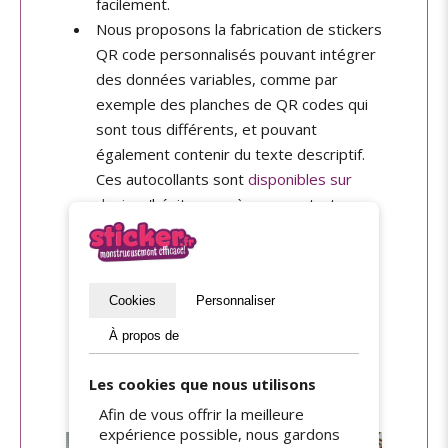
facilement.
Nous proposons la fabrication de stickers
QR code personnalisés pouvant intégrer
des données variables, comme par
exemple des planches de QR codes qui
sont tous différents, et pouvant
également contenir du texte descriptif.
Ces autocollants sont
disponibles sur
devis
, n'hésitez pas à nous contacter
pour nous présenter votre projet.
Pour les expositions en intérieur ou
extérieur, choisissez notre support
Cookies
Personnaliser
vinyle haute-adhérence
avec option de
pelliculage mat pour une meilleure
À propos de
lisibilité et une durabilité optimale.
Les cookies que nous utilisons
Afin de vous offrir la meilleure
expérience possible, nous gardons