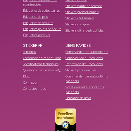
nominatives
Stickers haute-adhérence
Étiquettes de codes barres
Stickers promotionnels
Étiquettes de prix
Stickers réutilisables
Étiquettes de sécurité
Stickers statiques
Étiquettes points de fidélité
Stickers ultra-destructibles
Étiquettes produits
STICKER.FR
LIENS RAPIDES
A propos
Commander des autocollants
Commande d'échantillons
Concevez vos autocollants
Spécifications techniques
Impression d'autocollants
Questions fréquentes (FAQ)
Stickers personnalisés
Blog
Commander des autocollants
pas chers
Connexion
Vos stickers et autocollants
Contactez-nous
pas chers
Demande de devis