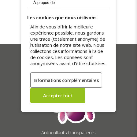
À propos de
France et de la Belgique. Nos commandes
sont préparées avec soin et expédiées
Les cookies que nous utilisons
sous 5 jours ouvrables. Colis suivis et
remis en main propre contre signature,
Afin de vous offrir la meilleure
pour une réception sûre et impeccable.
expérience possible, nous gardons
une trace (totalement anonyme) de
l'utilisation de notre site web. Nous
collectons ces informations à l'aide
de cookies. Les données sont
Nos meilleures ventes
anonymisées avant d'être stockées.
Autocollants transparents