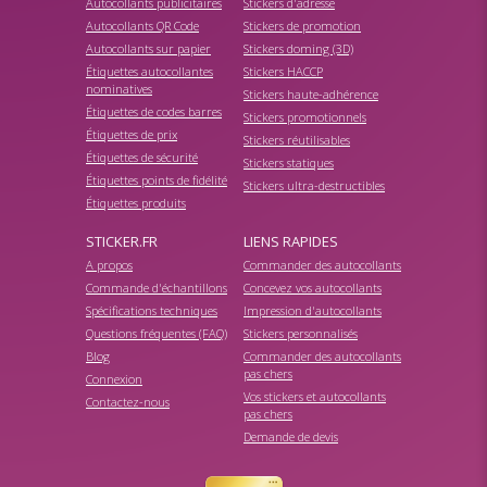
Autocollants publicitaires
Stickers d'adresse
Autocollants QR Code
Stickers de promotion
Autocollants sur papier
Stickers doming (3D)
Étiquettes autocollantes
Stickers HACCP
nominatives
Stickers haute-adhérence
Étiquettes de codes barres
Stickers promotionnels
Étiquettes de prix
Stickers réutilisables
Étiquettes de sécurité
Stickers statiques
Étiquettes points de fidélité
Stickers ultra-destructibles
Étiquettes produits
STICKER.FR
LIENS RAPIDES
A propos
Commander des autocollants
Commande d'échantillons
Concevez vos autocollants
Spécifications techniques
Impression d'autocollants
Questions fréquentes (FAQ)
Stickers personnalisés
Blog
Commander des autocollants
pas chers
Connexion
Vos stickers et autocollants
Contactez-nous
pas chers
Demande de devis