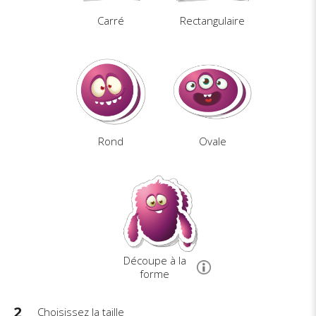
Carré
Rectangulaire
Rond
Ovale
Découpe à la
forme
2
Choisissez la taille