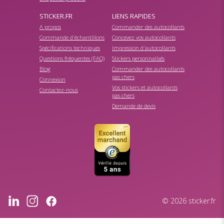
STICKER.FR
LIENS RAPIDES
A propos
Commander des autocollants
Commande d'échantillons
Concevez vos autocollants
Spécifications techniques
Impression d'autocollants
Questions fréquentes (FAQ)
Stickers personnalisés
Blog
Commander des autocollants
pas chers
Connexion
Vos stickers et autocollants
Contactez-nous
pas chers
Demande de devis
© 2026 sticker.fr