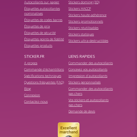
Autocollants sur papier
Stickers doming (3D)
Étiquettes autocollantes
Stickers HACCP
nominatives
Stickers haute-adhérence
Étiquettes de codes barres
Stickers promotionnels
Étiquettes de prix
Stickers réutilisables
Étiquettes de sécurité
Stickers statiques
Étiquettes points de fidélité
Stickers ultra-destructibles
Étiquettes produits
STICKER.FR
LIENS RAPIDES
A propos
Commander des autocollants
Commande d'échantillons
Concevez vos autocollants
Spécifications techniques
Impression d'autocollants
Questions fréquentes (FAQ)
Stickers personnalisés
Blog
Commander des autocollants
pas chers
Connexion
Vos stickers et autocollants
Contactez-nous
pas chers
Demande de devis