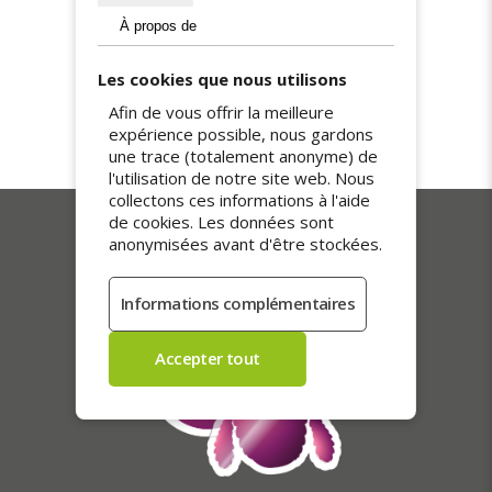
À propos de
L’expédition est offerte à destination de la
France et de la Belgique. Nos commandes
sont préparées avec soin et expédiées
Les cookies que nous utilisons
sous 5 jours ouvrables. Colis suivis et
Afin de vous offrir la meilleure
remis en main propre contre signature,
expérience possible, nous gardons
pour une réception sûre et impeccable.
une trace (totalement anonyme) de
l'utilisation de notre site web. Nous
collectons ces informations à l'aide
de cookies. Les données sont
anonymisées avant d'être stockées.
Nos meilleures ventes