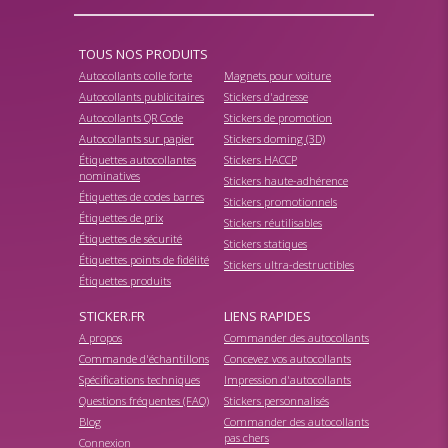
TOUS NOS PRODUITS
Autocollants colle forte
Magnets pour voiture
Autocollants publicitaires
Stickers d'adresse
Autocollants QR Code
Stickers de promotion
Autocollants sur papier
Stickers doming (3D)
Étiquettes autocollantes
Stickers HACCP
nominatives
Stickers haute-adhérence
Étiquettes de codes barres
Stickers promotionnels
Étiquettes de prix
Stickers réutilisables
Étiquettes de sécurité
Stickers statiques
Étiquettes points de fidélité
Stickers ultra-destructibles
Étiquettes produits
STICKER.FR
LIENS RAPIDES
A propos
Commander des autocollants
Commande d'échantillons
Concevez vos autocollants
Spécifications techniques
Impression d'autocollants
Questions fréquentes (FAQ)
Stickers personnalisés
Blog
Commander des autocollants
pas chers
Connexion