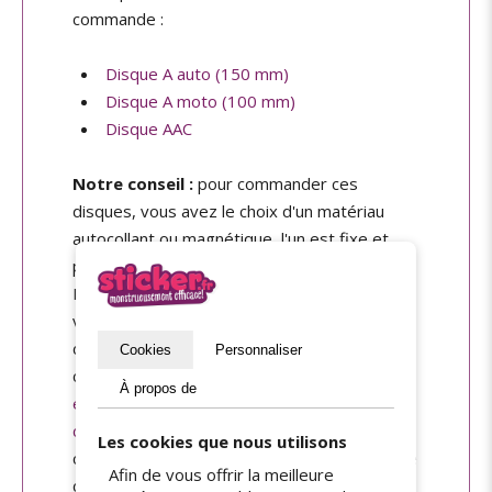
commande :
Disque A auto (150 mm)
Disque A moto (100 mm)
Disque AAC
Notre conseil :
pour commander ces
disques, vous avez le choix d'un matériau
autocollant ou magnétique, l'un est fixe et
permanent, tandis que l'autre est amovible.
Dans les deux cas, nous utilisons un film
vinyle étanche, lavable, résistant à la
déchirure et à l'arrachage. Cliquez ici pour
Cookies
Personnaliser
commander vos
autocollants personnalisés
À propos de
en vinyle
, et ici si vous préférez commander
des magnets personnalisés
. Dans les deux
Les cookies que nous utilisons
cas il vous suffira de choisir la forme ronde, le
Afin de vous offrir la meilleure
diamètre 150 ou 100 mm, et de valider la