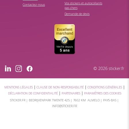
Vos stickers et autocollants
Contactez-nous
pas chers
Demande de devis
© 2026 sticker.fr
|
|
|
MENTIONS LÉGALES
CLAUSE DE NON-RESPONSABILITÉ
CONDITIONS GÉNÉRALES
|
|
DÉCLARATION DE CONFIDENTIALITÉ
PARTENAIRES
PARAMÈTRES DES COOKIES
STICKER.FR |
BEDRIJVENPARK TWENTE 425
|
7602 KM ALMELO
| PAYS-BAS |
INFO@STICKER.FR