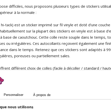
ose difficiles, nous proposons plusieurs types de stickers utilisab
périeur à la normale :
 hi-tack) est un sticker imprimé sur fil vinyle et doté d'une couche
ée habituellement sur la plupart des stickers en vinyle est à base d
à base de caoutchouc. Cette colle reste souple dans le temps, t
s ou irrégulières. Ces autocollants reçoivent également une finit
stance dans le temps. Retenez que ces stickers sont adaptés à 99% 
ulières, poreuses ou partiellement sales.
ffrent différent choix de colles (facile à décoller / standard / ha
ier, soit sur film polypropylène. Dans un cas comme dans l'autre, l
uleau
apporte la meilleur réponse aux surfaces à faible accroche
pier si vos autocollants sont utilisés en intérieur ou non exposé
s étanches aux liquides, tous deux sont compatibles avec notre c
Personnaliser
À propos de
s
présentent là encore une colle haute-adhérence, avec un suppor
que nous utilisons