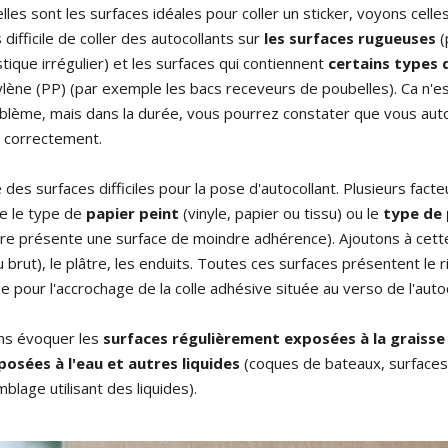
es sont les surfaces idéales pour coller un sticker, voyons celle
s difficile de coller des autocollants sur
les surfaces rugueuses
(
lastique irrégulier) et les surfaces qui contiennent
certains types 
lène (PP) (par exemple les bacs receveurs de poubelles). Ca n'e
blème, mais dans la durée, vous pourrez constater que vous auto
s correctement.
s surfaces difficiles pour la pose d'autocollant. Plusieurs facte
me le type de
papier peint
(vinyle, papier ou tissu) ou le
type de 
ière présente une surface de moindre adhérence). Ajoutons à cett
u brut), le plâtre, les enduits. Toutes ces surfaces présentent le 
e pour l'accrochage de la colle adhésive située au verso de l'autoc
ans évoquer les
surfaces régulièrement exposées à la graisse
posées à l'eau et autres liquides
(coques de bateaux, surfaces
blage utilisant des liquides).