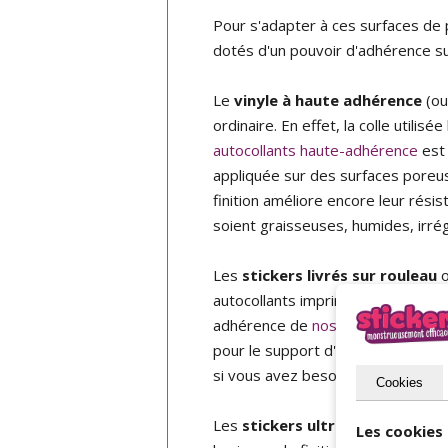
Pour s'adapter à ces surfaces de p
dotés d'un pouvoir d'adhérence su
Le
vinyle à haute adhérence
(ou
ordinaire. En effet, la colle utilis
autocollants haute-adhérence
est 
appliquée sur des surfaces poreuse
finition améliore encore leur rési
soient graisseuses, humides, irrég
Les
stickers livrés sur rouleau
o
autocollants imprimés soit sur pap
adhérence de
nos stickers sur ro
pour le support d'impression en pa
si vous avez besoin d'autocollant
Cookies
Les
stickers ultra-destructible
Les cookies 