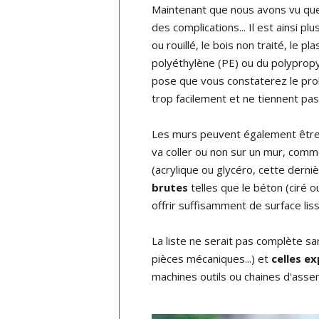
Maintenant que nous avons vu quell
des complications... Il est ainsi plu
ou rouillé, le bois non traité, le p
polyéthylène (PE) ou du polypropy
pose que vous constaterez le pro
trop facilement et ne tiennent pa
Les murs peuvent également être de
va coller ou non sur un mur, com
(acrylique ou glycéro, cette dern
brutes
telles que le béton (ciré o
offrir suffisamment de surface liss
La liste ne serait pas complète s
pièces mécaniques...) et
celles ex
machines outils ou chaines d'assem