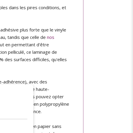
les dans les pires conditions, et
 adhésive plus forte que le vinyle
'eau, tandis que celle de
nos
out en permettant d'être
ion pelliculé, ce laminage de
des surfaces difficiles, qu'elles
ute-adhérence), avec des
à encore, la colle haute-
. Retenez que vous pouvez opter
s aux liquides, ou en polypropylène
olle haute-adhérence.
t d'impression en papier sans