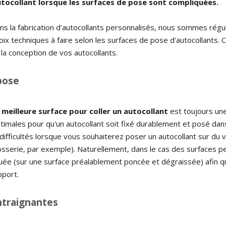
autocollant lorsque les surfaces de pose sont compliquées.
ans la fabrication d'autocollants personnalisés, nous sommes rég
oix techniques à faire selon les surfaces de pose d'autocollants. C
la conception de vos autocollants.
pose
a meilleure surface pour coller un autocollant
est toujours une 
ptimales pour qu'un autocollant soit fixé durablement et posé dans
ifficultés lorsque vous souhaiterez poser un autocollant sur du v
serie, par exemple). Naturellement, dans le cas des surfaces pein
uée (sur une surface préalablement poncée et dégraissée) afin q
pport.
ntraignantes