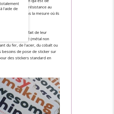
 dû à leur vocation qui est de
(totalement
rent une grande résistance au
à l'aide de
 l'arrachage dans la mesure où ils
", mais qui, du fait de leur
tat très dégradé (métal non
 du fer, de l'acier, du cobalt ou
os besoins de pose de sticker sur
pour des stickers standard en