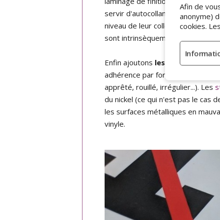
laminage de finition, dont la spéci
Afin de vou
servir d'autocollant anti-fraude ou
anonyme) de 
niveau de leur colle, qui restera 
cookies. Le
sont intrinsèquement conçus pour 
Enfin ajoutons
les stickers mag
adhérence par force magnétique, 
apprêté, rouillé, irrégulier...). Les
s
du nickel (ce qui n'est pas le cas
les surfaces métalliques en mauva
vinyle.