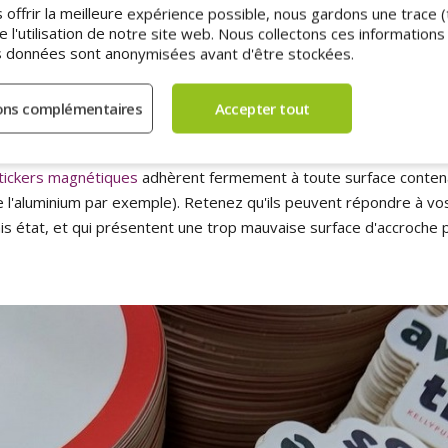
ficité est de s'effriter à la moindre tentative d'arrachage. Ceci est
s offrir la meilleure expérience possible, nous gardons une trace 
 anti-effraction. Notez que les
autocollants ultra-destructibles
off
l'utilisation de notre site web. Nous collectons ces informations 
fermement fixée au support de pose, mais très peu de résistance à
s données sont anonymisées avant d'être stockées.
se détruire à la moindre tentative.
nets
, qui ne sont pas spécifiquement qualifiés de "haute-adhérence
peuvent être fixés sur toute surface métallique, même dans un é
tickers magnétiques
adhèrent fermement à toute surface contenant
 de l'aluminium par exemple). Retenez qu'ils peuvent répondre à v
is état, et qui présentent une trop mauvaise surface d'accroche 