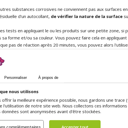
autres substances corrosives ne conviennent pas aux surfaces en 
ésiduelle d'un autocollant,
de vérifier la nature de la surface
sur
 tests en appliquant le ou les produits sur une petite zone, si po
s sa forme et/ou sa couleur. Vous pouvez faire cela en appliquant l
voque pas de réaction après 20 minutes, vous pouvez alors l'utilise
viennent pas à toutes les surfaces. Le white spirit, par exemple,
it, travaillez dans un lieu ventilé au cas où des vapeurs se dégage
ammables.
Personnaliser
À propos de
uides ?
que nous utilisons
s offrir la meilleure expérience possible, nous gardons une trace 
l'utilisation de notre site web. Nous collectons ces informations 
 est préférable de les appliquer à l'aide d'un chiffon propre. Pose
s données sont anonymisées avant d'être stockées.
'agent agir pendant quelques minutes. Après cela, vous pouvez gén
t. Si cela ne fonctionne pas en une fois, vous pouvez répéter ces 
jusqu'à arriver à un nettoyage complet. Utilisez vos doigts, un gr