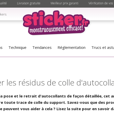
alité
Livraison gratuite
Meilleur prix garanti
Vérification de vos 
ckers
as
Technique
Tendances
Réglementation
Trucs et ast
les résidus de colle d'autocolla
a pose et le retrait d'autocollants de façon détaillée, cet a
ître toute trace de colle du support. Savez-vous que des pro
 peuvent vous aider à cela ? Lisez la suite pour en savoir d