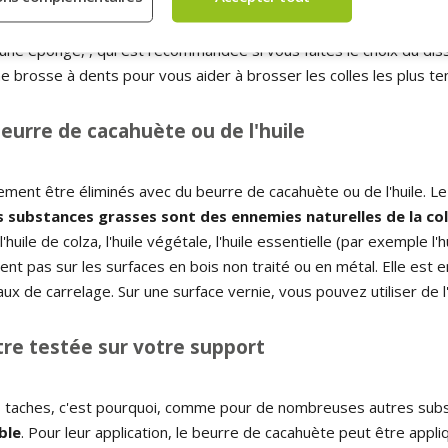
restes de colle et ainsi faciliter la pénétration du liquide que vous
r une éponge, , qui est recommandée si vous faites le choix du diss
e brosse à dents pour vous aider à brosser les colles les plus te
beurre de cacahuète ou de l'huile
ement être éliminés avec du beurre de cacahuète ou de l'huile. L
s substances grasses sont des ennemies naturelles de la col
 l'huile de colza, l'huile végétale, l'huile essentielle (par exemple l
vient pas sur les surfaces en bois non traité ou en métal. Elle est
aux de carrelage. Sur une surface vernie, vous pouvez utiliser de l
tre testée sur votre support
s taches, c'est pourquoi, comme pour de nombreuses autres sub
ble
. Pour leur application, le beurre de cacahuète peut être appli