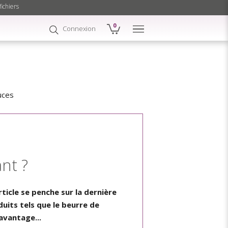
fichiers
0
Connexion
uces
nt ?
rticle se penche sur la dernière
duits tels que le beurre de
avantage...