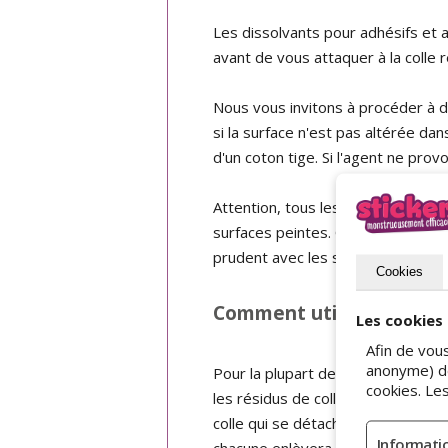
Les dissolvants pour adhésifs et 
avant de vous attaquer à la colle r
Nous vous invitons à procéder à des
si la surface n'est pas altérée dan
d'un coton tige. Si l'agent ne pro
Attention, tous les agents ne con
surfaces peintes. Quoi qu'il en so
prudent avec les substances infl
Cookies
Comment utiliser ces liq
Les cookies 
Afin de vou
anonyme) de 
Pour la plupart de ces produits, il
cookies. Le
les résidus de colle et laissez l
colle qui se détacheront facilemen
chacune enlèvera un peu de colle, 