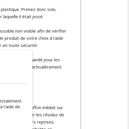
plastique. Prenez donc soin,
 laquelle il était posé.
ssible non visible afin de vérifier
e produit de votre choix à l'aide
r en toute sécurité.
 n'est pas recommandé pour les
raient et soyez particulièrement
(totalement
à l'aide de
z ensuite votre chiffon imbibé sur
éralement essuyer les résidus de
étapes à plusieurs reprises,
attoir ou une fourchette en