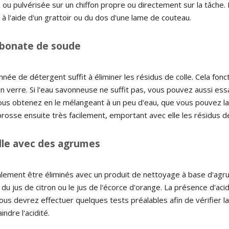
e ou pulvérisée sur un chiffon propre ou directement sur la tâche. 
 à l'aide d'un grattoir ou du dos d'une lame de couteau.
rbonate de soude
onnée de détergent suffit à éliminer les résidus de colle. Cela fon
n verre. Si l'eau savonneuse ne suffit pas, vous pouvez aussi es
vous obtenez en le mélangeant à un peu d'eau, que vous pouvez l
rosse ensuite très facilement, emportant avec elle les résidus de
olle avec des agrumes
lement être éliminés avec un produit de nettoyage à base d'agrum
 du jus de citron ou le jus de l'écorce d'orange. La présence d'ac
 vous devrez effectuer quelques tests préalables afin de vérifier l
ndre l'acidité.