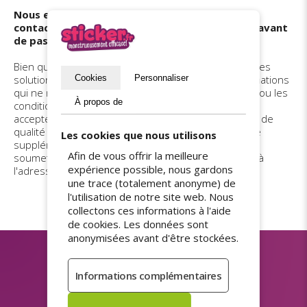
Nous encourageons vivement les clients à nous
contacter pour toute question ou clarification avant
de passer commande.
Bien que nous fassions de notre mieux pour offrir des
solutions dans le cadre de nos politiques, les réclamations
Cookies
Personnaliser
qui ne respectent pas les spécifications techniques ou les
À propos de
conditions de notre service ne pourront pas être
acceptées. Nous nous engageons à offrir un service de
qualité et à rester disponibles pour toute assistance
Les cookies que nous utilisons
supplémentaire. Pour plus d'informations ou pour
Afin de vous offrir la meilleure
soumettre une réclamation, veuillez nous contacter à
expérience possible, nous gardons
l'adresse mail suivante :
info@sticker.fr
.
une trace (totalement anonyme) de
l'utilisation de notre site web. Nous
collectons ces informations à l'aide
de cookies. Les données sont
anonymisées avant d'être stockées.
Rester informé
(déclaration de confidentialité)