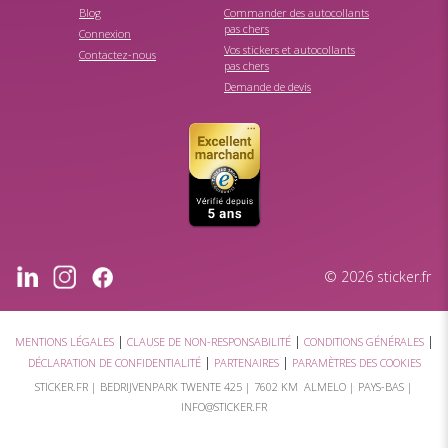
Blog
Commander des autocollants
pas chers
Connexion
Vos stickers et autocollants
Contactez-nous
pas chers
Demande de devis
© 2026 sticker.fr
|
|
|
MENTIONS LÉGALES
CLAUSE DE NON-RESPONSABILITÉ
CONDITIONS GÉNÉRALES
|
|
DÉCLARATION DE CONFIDENTIALITÉ
PARTENAIRES
PARAMÈTRES DES COOKIES
STICKER.FR |
BEDRIJVENPARK TWENTE 425
|
7602 KM ALMELO
| PAYS-BAS |
INFO@STICKER.FR