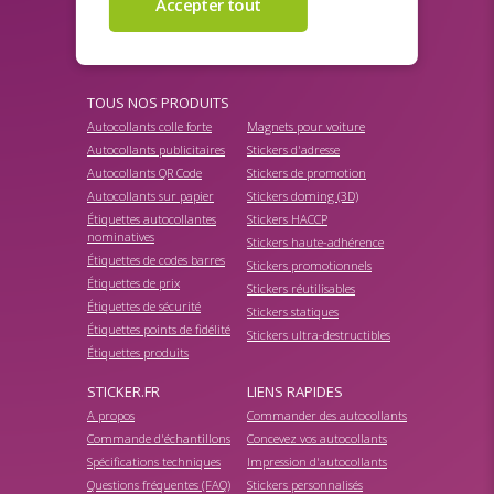
Envoyer
TOUS NOS PRODUITS
Autocollants colle forte
Magnets pour voiture
Autocollants publicitaires
Stickers d'adresse
Autocollants QR Code
Stickers de promotion
Autocollants sur papier
Stickers doming (3D)
Étiquettes autocollantes
Stickers HACCP
nominatives
Stickers haute-adhérence
Étiquettes de codes barres
Stickers promotionnels
Étiquettes de prix
Stickers réutilisables
Étiquettes de sécurité
Stickers statiques
Étiquettes points de fidélité
Stickers ultra-destructibles
Étiquettes produits
STICKER.FR
LIENS RAPIDES
A propos
Commander des autocollants
Commande d'échantillons
Concevez vos autocollants
Spécifications techniques
Impression d'autocollants
Questions fréquentes (FAQ)
Stickers personnalisés